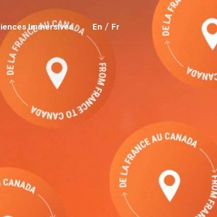
iences Immersives
En
Fr