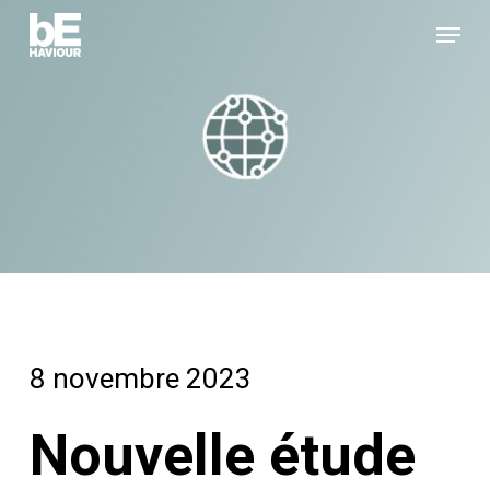
Skip
Menu
to
Close
main
Menu
content
8 novembre 2023
Nouvelle étude